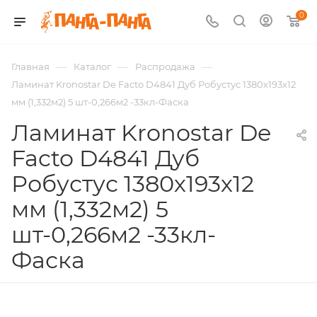
0
—
—
—
Главная
Каталог
Распродажа
Ламинат Kronostar De Facto D4841 Дуб Робустус 1380х193х12
мм (1,332м2) 5 шт-0,266м2 -33кл-Фаска
Ламинат Kronostar De
Facto D4841 Дуб
Робустус 1380х193х12
мм (1,332м2) 5
шт-0,266м2 -33кл-
Фаска