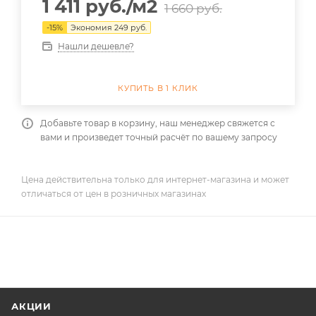
1 411
руб.
/м2
1 660
руб.
-
15
%
Экономия
249
руб.
Нашли дешевле?
КУПИТЬ В 1 КЛИК
Добавьте товар в корзину, наш менеджер свяжется с
вами и произведет точный расчёт по вашему запросу
Цена действительна только для интернет-магазина и может
отличаться от цен в розничных магазинах
АКЦИИ