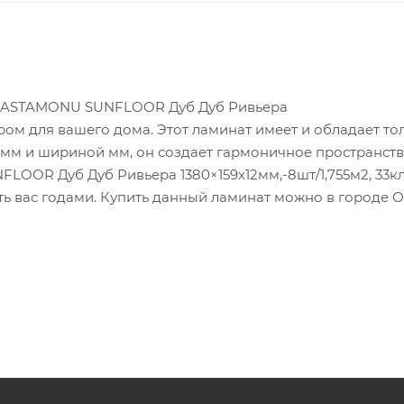
т KASTAMONU SUNFLOOR Дуб Дуб Ривьера
ором для вашего дома. Этот ламинат имеет и обладает то
 мм и шириной мм, он создает гармоничное пространств
OOR Дуб Дуб Ривьера 1380×159х12мм,-8шт/1,755м2, 33кл
ть вас годами. Купить данный ламинат можно в городе О