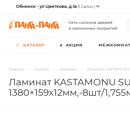
Обнинск - ул Цветкова, д.1а
(1 Салон )
Сеть салонов дверей
и напольных покрытий
КАТАЛОГ
АКЦИИ
МЕЖКОМНАТ
—
—
—
Главная
Каталог
Ламинат
Ламинат KASTAMONU S
Ламинат KASTAMONU SU
1380×159х12мм,-8шт/1,755